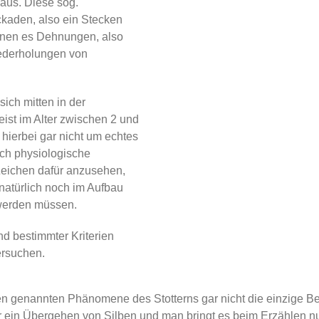
 aus. Diese sog.
ckaden, also ein Stecken
nnen es Dehnungen, also
ederholungen von
ich mitten in der
ist im Alter zwischen 2 und
hierbei gar nicht um echtes
uch physiologische
Zeichen dafür anzusehen,
natürlich noch im Aufbau
 werden müssen.
nd bestimmter Kriterien
ersuchen.
n genannten Phänomene des Stotterns gar nicht die einzige Bes
ein Übergehen von Silben und man bringt es beim Erzählen nur 