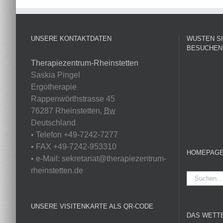
UNSERE KONTAKTDATEN
WUSTEN SI
BESUCHEN 
Therapiezentrum-Rheinstetten
Saskia
Pingel
Ergotherapie
Rappenwörthstrasse 45
76287
Rheinstetten
,
Bw
Deutschland
•
Telefon
+49-7242-7277
•
FAX
+49-7242-953310
HOMEPAGE
• e-Mail:
sekretariat@therapiezentrum-
rheinstetten.de
Suche
nach:
UNSERE VISITENKARTE ALS QR-CODE
DAS WETTE