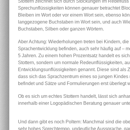
Stottern zeichnet sich durch Stockungen im Redefluss
Sprechunflüssigkeiten können genauer betrachtet Blo
Bleiben im Wort oder vor einem Wort sein, ebenso kö
langgezogene Buchstaben im Wort sein, und auch Wi
Buchstaben, Silben oder ganzen Wörtern.
Aber Achtung: Wiederholungen treten bei Kindern, die s
Sprachentwicklung befinden, auch sehr häufig auf – me
5 Jahren. Zu einem hohen Prozentsatz handelt es sich 
Stottern, sondern um normale Redeunflüssigkeiten, a
Entwicklungsunflüssigkeiten genannt. Diese sind als 
dass sich das Sprachzentrum eines so jungen Kindes 
befindet und Sätze und Formulierungen erst überlegt
Ob es sich um echtes Stottern handelt, lässt sich anha
innerhalb einer Logopädischen Beratung genauer unt
Und dann gibt es noch Poltern: Manchmal sind die obe
sehr hohes Sprechtempo, undeutliche Aussprache, gar 