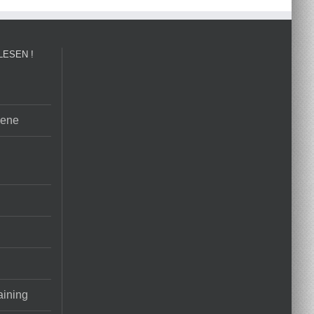
LESEN !
sene
aining