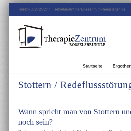
Zum
Telefon 07242/7277
|
sekretariat@therapiezentrum-rheinstetten.de
Inhalt
springen
Startseite
Ergother
Stottern / Redeflussstörun
Wann spricht man von Stottern un
noch sein?