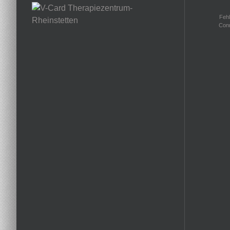
Fehl
Conn