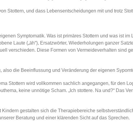
g von Stottern, und dass Lebensentscheidungen mit und trotz Stott
 eigenen Symptomatik. Was ist primäres Stottern und was ist i
ene Laute („äh“), Ersatzwörter, Wiederholungen ganzer Satzt
viduell verschieden. Diese Formen von Vermeideverhalten sind
ung, also die Beeinflussung und Veränderung der eigenen Sypo
a Stottern wird vollkommen sachlich angegangen, für den Logo
uthema, keine unnötige Scham. „Ich stottere. Na und?“ Das Ve
 Kindern gestalten sich die Therapiebereiche selbstverständlich 
n unserer Beratung und einer klärenden Sicht auf das Sprechen.