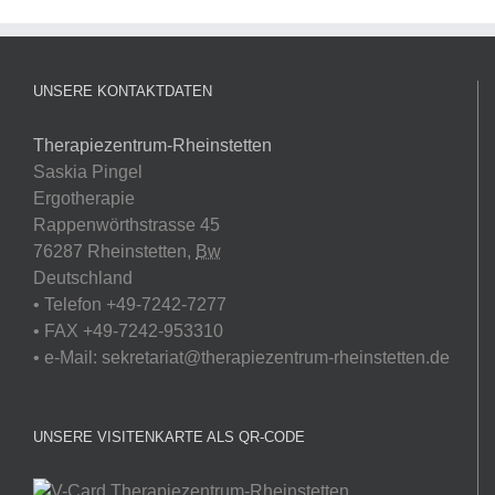
UNSERE KONTAKTDATEN
Therapiezentrum-Rheinstetten
Saskia
Pingel
Ergotherapie
Rappenwörthstrasse 45
76287
Rheinstetten
,
Bw
Deutschland
•
Telefon
+49-7242-7277
•
FAX
+49-7242-953310
• e-Mail:
sekretariat@therapiezentrum-rheinstetten.de
UNSERE VISITENKARTE ALS QR-CODE