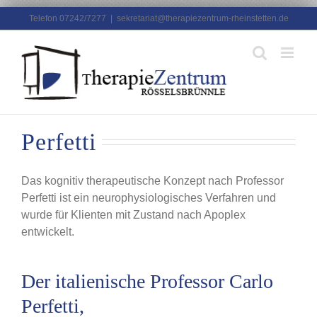
Zum
Telefon 07242/7277
|
sekretariat@therapiezentrum-rheinstetten.de
Inhalt
springen
Perfetti
Das kognitiv therapeutische Konzept nach Professor
Perfetti ist ein neurophysiologisches Verfahren und
wurde für Klienten mit Zustand nach Apoplex
entwickelt.
Der italienische Professor Carlo
Perfetti,