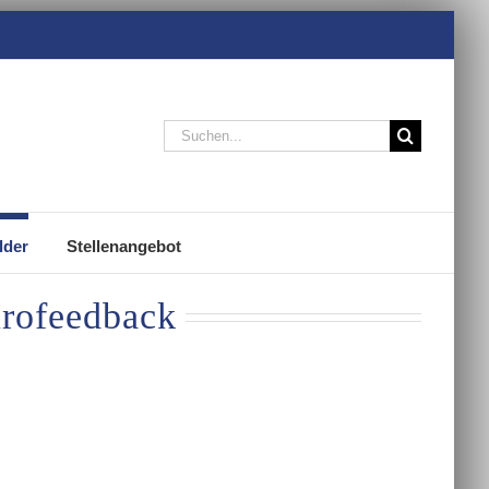
Suche
nach:
lder
Stellenangebot
urofeedback