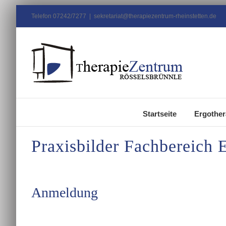
Zum
Telefon 07242/7277
|
sekretariat@therapiezentrum-rheinstetten.de
Inhalt
springen
Startseite
Ergother
Praxisbilder Fachbereich
Anmeldung